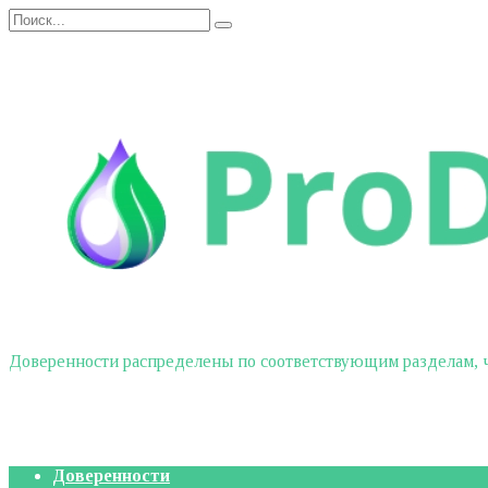
Перейти
Search
к
for:
содержанию
Доверенности распределены по соответствующим разделам, чт
Доверенности