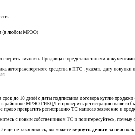
сти:
я (в любом МРЭО)
о сверить личность Продавца с представленными документами 
ника автотранспортного средства в ПТС , указать дату покупки 
ля.
 в срок до 10 дней с даты подписания договора купли-продажи 
ься в районное МРЭО ГИБДД и проверить регистрацию вашего б
те право прекратить регистрацию ТС написав заявление и пред
житесь с новым собственником ТС и поинтересуйтесь, почему о
О еще не закончилось, вы можете
вернуть деньги
за неисполь