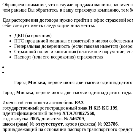
Обращаем внимание, что в случае продажи машины, количеств
чем раньше Вы обратитесь в вашу страховую компанию, тем б
Для расторжения договора нужно прийти в офис страховой ком
себе следует иметь следующие документы:
ДКП (ксерокопия)
ПТС проданной машины с пометкой о новом собственник
Генеральная доверенность (если таковая имеется) (ксеро
Страховой полис и квитанция (платежное поручение, ес
Паспорт (или его ксерокопия) страхователя
Город
Москва
, первое июня две тысячи одиннадцатого 
Город
Москва
, первое июня две тысячи одиннадцатого года.
Имея в собственности автомобиль
ВАЗ
государственный регистрационный знак
И 615 КС 199
,
идентификационный номер
XTA
784827560,
год выпуска
2005,
двигатель №
546709
,
шасси (рама) №
отсутствует
, кузов (коляска) №
923786
,
принадлежащий на основании паспорта транспортного средст