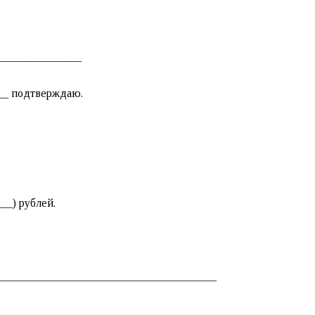
_______________
___ подтверждаю.
__) рублей.
_______________________________________