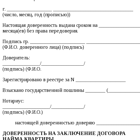
г. __________________ ________________________________
(число, месяц, год (прописью))
Настоящая доверенность выдана сроком на ________________
месяца(ев) без права передоверия.
Подпись гр. ______________________ ____________________
(Ф.И.О. доверенного лица) (подпись)
Доверитель:
_______________/_________________/
(подпись) (Ф.И.О.
Зарегистрировано в реестре за N ____________________
Взыскано государственной пошлины ________ (_____________
Нотариус:
___________________/_____________/
(подпись) (Ф.И.О.)
настоящей доверенностью доверяю _________________
ДОВЕРЕННОСТЬ НА ЗАКЛЮЧЕНИЕ ДОГОВОРА
НАЙМА КВАРТИРЫ