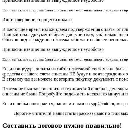
Приносим извинения за вынужденное неудобство.
Если денежные средства были списаны, но текст оплаченного документа пр
Идет завершение процесса оплаты
В настоящее время мы ожидаем подтверждения оплаты от пл
Полный текст документа будет доступен вам, как только опла
Обычно подтверждение платежа занимает не более нескольки
Приносим извинения за вынужденное неудобство.
Если денежные средства были списаны, но текст оплаченного документа пр
Если процедура оплаты на сайте платежной системы не была
средства с вашего счета списаны НЕ будут и подтверждения 
В этом случае вы можете повторить покупку документа с пом
Платеж не был завершен из-за технической ошибки, денежные
списаны не были. Попробуйте подождать несколько минут и п
Если ошибка повторяется, напишите нам на spp@cntd.ru, мы ра
Дорогие читатели! Наши статьи рассказывают о типовы
Составить договор нужно правильно!