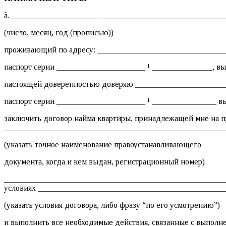
ã. ______________________ ______________________________
(число, месяц, год (прописью))
проживающий по адресу: ________________________________
паспорт серии ______________________ ¹ _______________, вы
настоящей доверенностью доверяю ______________________
паспорт серии ______________________ ¹ ________________ вы
заключить договор найма квартиры, принадлежащей мне на пр
_______________________________________________________
(указать точное наименование правоустанавливающего
документа, когда и кем выдан, регистрационный номер)
_______________________________________________________
условиях ______________________________________________
(указать условия договора, либо фразу “по его усмотрению”)
и выполнить все необходимые действия, связанные с выполн