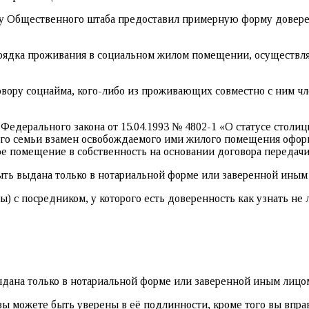
су Общественного штаба предоставил примерную форму довере
рядка проживания в социальном жилом помещении, осуществляе
ору соцнайма, кого-либо из проживающих совместно с ним член
7.3 Федерального закона от 15.04.1993 № 4802-1 «О статусе ст
го семьи взамен освобождаемого ими жилого помещения оформ
ое помещение в собственность на основании договора передачи
быть выдана только в нотариальной форме или заверенной иным 
 с посредником, у которого есть доверенность как узнать не 
ыдана только в нотариальной форме или заверенной иным лицом
ы можете быть уверены в её подлинности, кроме того вы вправ