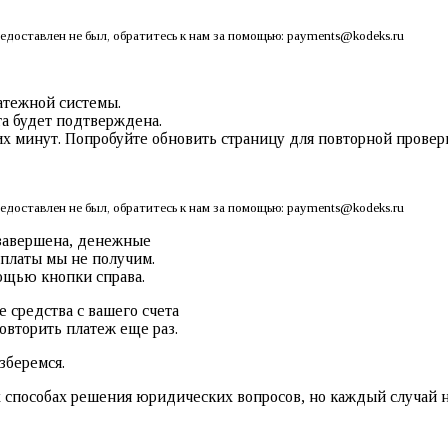
едоставлен не был, обратитесь к нам за помощью: payments@kodeks.ru
атежной системы.
та будет подтверждена.
х минут. Попробуйте обновить страницу для повторной провер
едоставлен не был, обратитесь к нам за помощью: payments@kodeks.ru
 завершена, денежные
оплаты мы не получим.
ощью кнопки справа.
 средства с вашего счета
овторить платеж еще раз.
зберемся.
х способах решения юридических вопросов, но каждый случай н