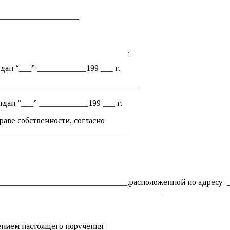
____________________
_______________________________,
дан “___” ____________199 ___ г.
__________________________________
дан “___” ____________199 ___ г.
аве собственности, согласно _______
_______________________________
_______________________________,расположенной по адресу: 
________________________________________
ением настоящего поручения.