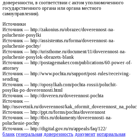
доверенности, в соответствии с актом уполномоченного
государственного органа или органа местного
самоуправления).
Источники
Источник — http://zakonius.ru/obrazec/doverennost-na-
poluchenie-posylki
Источник — http://assistentus.ru/forma/doverennost-na-
poluchenie-pochty/
Источник — http://uristhome.ru/document/11/doverennost-na-
poluchenie-posylok-obrazets-blank
Источник — http://postagemaker.com/publications/60-power-of-
attorney
Источник — http://www.pochta.ru/support/post-rules/receiving-
sending
Источник — http://oposylkah.com/pochta-rossii/poluchit-
posylku-po-doverennosti.html
Источник — http://doveren.ru/doverennost-pochta
Источник —
http://nsovetnik.ru/doverennost/kak_oformit_doverennost_na_polu
Источник — http://ppt.ru/forms/pochta/doverennost
Источник — http://tbis.ru/dokumenty/doverennosti-na-
poluchenie-pochty
Источник — http://digital.gov.ru/ru/appeals/faq/122/
бланк
генеральная
доверенность
документ
нотариальная