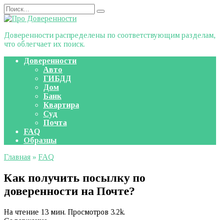
Перейти
Search
к
for:
содержанию
Доверенности распределены по соответствующим разделам,
что облегчает их поиск.
Доверенности
Авто
ГИБДД
Дом
Банк
Квартира
Суд
Почта
FAQ
Образцы
Главная
»
FAQ
Как получить посылку по
доверенности на Почте?
На чтение
13 мин.
Просмотров
3.2k.