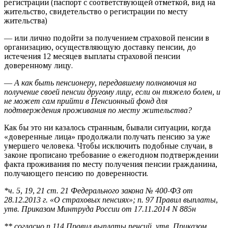
регистрации (паспорт с соответствующей отметкой, вид на
жительство, свидетельство о регистрации по месту
жительства)
— или лично подойти за получением страховой пенсии в
организацию, осуществляющую доставку пенсии, до
истечения 12 месяцев выплаты страховой пенсии
доверенному лицу.
—
А как быть пенсионеру, передавшему полномочия на
получение своей пенсии другому лицу, если он тяжело болен, и
не может сам прийти в Пенсионный фонд для
подтверждения проживания по месту жительства?
Как бы это ни казалось странным, бывали ситуации, когда
«доверенные лица» продолжали получать пенсию за уже
умершего человека. Чтобы исключить подобные случаи, в
законе прописано требование о ежегодном подтверждении
факта проживания по месту получения пенсии гражданина,
получающего пенсию по доверенности.
*ч. 5, 19, 21 ст. 21 Федерального закона № 400-ФЗ от
28.12.2013 г. «О страховых пенсиях»; п. 97 Правил выплаты,
утв. Приказом Минтруда России от 17.11.2014 N 885н
** согласно п.114 Правил выплаты пенсий, утв. Приказом