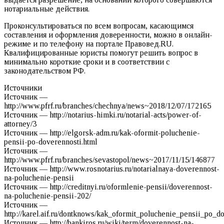
нотариальные действия.
Проконсультироваться по всем вопросам, касающимся
составления и оформления доверенности, можно в онлайн-
режиме и по телефону на портале Правовед.RU.
Квалифицированные юристы помогут решить вопрос в
минимально короткие сроки и в соответствии с
законодательством РФ.
Источники
Источник —
http://www.pfrf.ru/branches/chechnya/news~2018/12/07/172165
Источник — http://notarius-himki.ru/notarial-acts/power-of-
attorney/3
Источник — http://elgorsk-adm.ru/kak-oformit-poluchenie-
pensii-po-doverennosti.html
Источник —
http://www.pfrf.ru/branches/sevastopol/news~2017/11/15/146877
Источник — http://www.rosnotarius.ru/notarialnaya-doverennost-
na-poluchenie-pensii
Источник — http://creditnyi.ru/oformlenie-pensii/doverennost-
na-poluchenie-pensii-202/
Источник —
http://karel.aif.ru/dontknows/kak_oformit_poluchenie_pensii_po_d
Источник — http://bankiros.ru/wiki/term/doverennost-na-