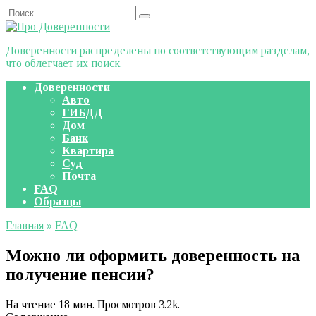
Перейти
Search
к
for:
содержанию
Доверенности распределены по соответствующим разделам,
что облегчает их поиск.
Доверенности
Авто
ГИБДД
Дом
Банк
Квартира
Суд
Почта
FAQ
Образцы
Главная
»
FAQ
Можно ли оформить доверенность на
получение пенсии?
На чтение
18 мин.
Просмотров
3.2k.