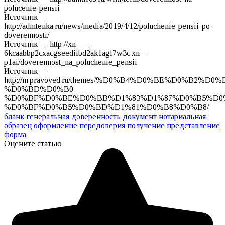
polucenie-pensii
Источник —
http://admtenka.ru/news/media/2019/4/12/poluchenie-pensii-po-
doverennosti/
Источник — http://xn——
6kcaabbp2cxacgseediibd2ak1agl7w3c.xn--
p1ai/doverennost_na_poluchenie_pensii
Источник —
http://m.pravoved.ru/themes/%D0%B4%D0%BE%D0%
%D0%BD%D0%B0-
%D0%BF%D0%BE%D0%BB%D1%83%D1%87%D0%B5%D0
%D0%BF%D0%B5%D0%BD%D1%81%D0%B8%D0%B8/
бланк
генеральная
доверенность
документ
нотариальная
образец
оформление
передоверия
получение
представление
форма
Оцените статью