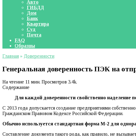
Авто
ГИБДД
Дом
Банк
Квартира
Суд
Почта
FAQ
Образцы
Главная
»
Доверенности
Генеральная доверенность ПЭК на отп
На чтение
11 мин.
Просмотров
3.4k.
Содержание
Для каждой доверенности свойственно наделение по
С 2013 года допускается создание предприятиями собственно
Гражданском Правовом Кодексе Российской Федерации.
Обычно используется стандартная форма М-2 для однора
Составление документа такого рода, как правило, не вызывае