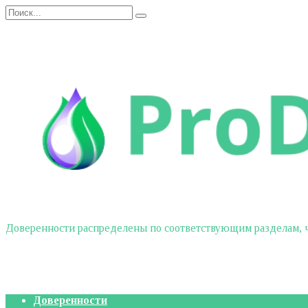
Перейти
Search
к
for:
содержанию
Доверенности распределены по соответствующим разделам, чт
Доверенности