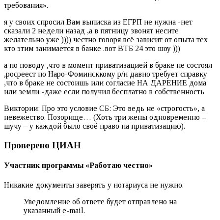
требования».
я у своих спросил Вам выписка из ЕГРП не нужна -нет
сказали 2 недели назад ,а в пятницу звонят несите
желательно уже )))) честно говоря всё зависит от опыта тех
кто этим занимается в банке .вот ВТБ 24 это шоу )))
а по поводу ,что в момент приватизацией в браке не состоял
,росреест по Наро-Фоминсккому р/н давно требует справку
,что в браке не состоишь или согласие НА ДАРЕНИЕ дома
или земли -даже если получил бесплатно в собственность
Виктории: Про это условие СБ: Это ведь не «строгость», а
невежество. Позорище… (Хоть три жены одновременно –
шучу – у каждой было своё право на приватизацию).
Проверено ЦИАН
Участник программы «‎Работаю честно»
Никакие документы заверять у нотариуса не нужно.
Уведомление об ответе будет отправлено на
указанный e-mail.