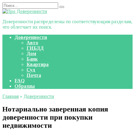
Перейти
Search
к
for:
содержанию
Доверенности распределены по соответствующим разделам,
что облегчает их поиск.
Доверенности
Авто
ГИБДД
Дом
Банк
Квартира
Суд
Почта
FAQ
Образцы
Главная
»
Доверенности
Нотариально заверенная копия
доверенности при покупки
недвижимости