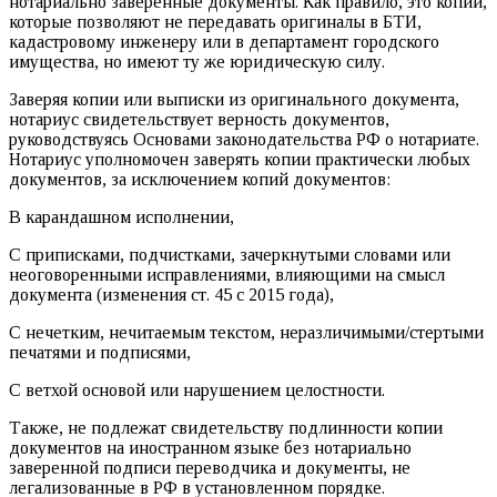
нотариально заверенные документы. Как правило, это копии,
которые позволяют не передавать оригиналы в БТИ,
кадастровому инженеру или в департамент городского
имущества, но имеют ту же юридическую силу.
Заверяя копии или выписки из оригинального документа,
нотариус свидетельствует верность документов,
руководствуясь Основами законодательства РФ о нотариате.
Нотариус уполномочен заверять копии практически любых
документов, за исключением копий документов:
В карандашном исполнении,
С приписками, подчистками, зачеркнутыми словами или
неоговоренными исправлениями, влияющими на смысл
документа (изменения ст. 45 с 2015 года),
С нечетким, нечитаемым текстом, неразличимыми/стертыми
печатями и подписями,
С ветхой основой или нарушением целостности.
Также, не подлежат свидетельству подлинности копии
документов на иностранном языке без нотариально
заверенной подписи переводчика и документы, не
легализованные в РФ в установленном порядке.