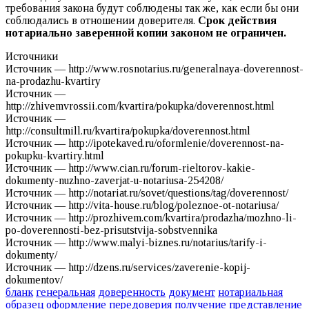
требования закона будут соблюдены так же, как если бы они
соблюдались в отношении доверителя.
Срок действия
нотариально заверенной копии законом не ограничен.
Источники
Источник — http://www.rosnotarius.ru/generalnaya-doverennost-
na-prodazhu-kvartiry
Источник —
http://zhivemvrossii.com/kvartira/pokupka/doverennost.html
Источник —
http://consultmill.ru/kvartira/pokupka/doverennost.html
Источник — http://ipotekaved.ru/oformlenie/doverennost-na-
pokupku-kvartiry.html
Источник — http://www.cian.ru/forum-rieltorov-kakie-
dokumenty-nuzhno-zaverjat-u-notariusa-254208/
Источник — http://notariat.ru/sovet/questions/tag/doverennost/
Источник — http://vita-house.ru/blog/poleznoe-ot-notariusa/
Источник — http://prozhivem.com/kvartira/prodazha/mozhno-li-
po-doverennosti-bez-prisutstvija-sobstvennika
Источник — http://www.malyi-biznes.ru/notarius/tarify-i-
dokumenty/
Источник — http://dzens.ru/services/zaverenie-kopij-
dokumentov/
бланк
генеральная
доверенность
документ
нотариальная
образец
оформление
передоверия
получение
представление