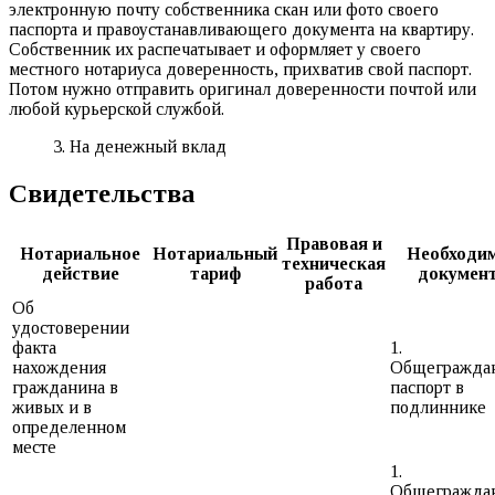
электронную почту собственника скан или фото своего
паспорта и правоустанавливающего документа на квартиру.
Собственник их распечатывает и оформляет у своего
местного нотариуса доверенность, прихватив свой паспорт.
Потом нужно отправить оригинал доверенности почтой или
любой курьерской службой.
3. На денежный вклад
Свидетельства
Правовая и
Нотариальное
Нотариальный
Необходи
техническая
действие
тариф
докумен
работа
Об
удостоверении
факта
1.
нахождения
Общегражда
гражданина в
паспорт в
живых и в
подлиннике
определенном
месте
1.
Общегражда