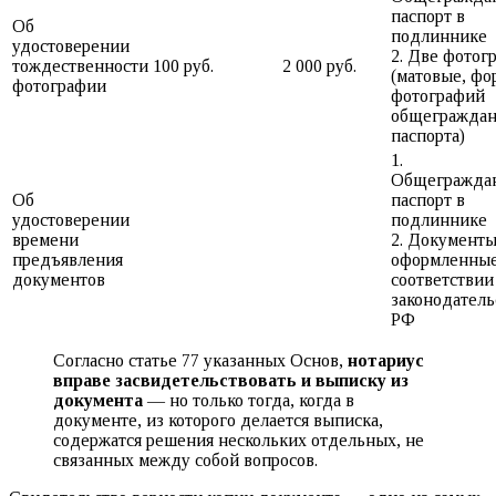
паспорт в
Об
подлиннике
удостоверении
2. Две фотог
тождественности
100 руб.
2 000 руб.
(матовые, фо
фотографии
фотографий
общеграждан
паспорта)
1.
Общегражда
Об
паспорт в
удостоверении
подлиннике
времени
2. Документы
предъявления
оформленные
документов
соответствии
законодатель
РФ
Согласно статье 77 указанных Основ,
нотариус
вправе засвидетельствовать и выписку из
документа
— но только тогда, когда в
документе, из которого делается выписка,
содержатся решения нескольких отдельных, не
связанных между собой вопросов.