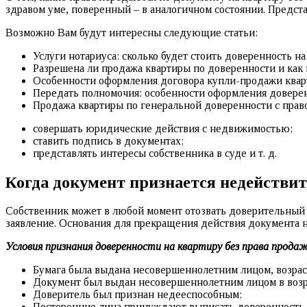
здравом уме, поверенный – в аналогичном состоянии. Предста
Возможно Вам будут интересны следующие статьи:
Услуги нотариуса: сколько будет стоить доверенность 
Разрешена ли продажа квартиры по доверенности и как
Особенности оформления договора купли-продажи кварт
Передать полномочия: особенности оформления доверен
Продажа квартиры по генеральной доверенности с прав
совершать юридические действия с недвижимостью;
ставить подпись в документах;
представлять интересы собственника в суде и т. д.
Когда документ признается недействи
Собственник может в любой момент отозвать доверительный а
заявление. Основания для прекращения действия документа н
Условия признания доверенности на квартиру без права прода
Бумага была выдана несовершеннолетним лицом, возраст
Документ был выдан несовершеннолетним лицом в возрас
Доверитель был признан недееспособным;
Посторонние лица принуждают выписать доверенность н