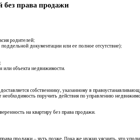
 без права продажи
асия родителей;
 поддельной документации или ее полное отсутствие);
;
н или объекта недвижимости.
редоставляется собственнику, указанному в правоустанавливаю
т необходимость поручить действия по управлению недвижимос
оверенность на квартиру без права продажи.
 права продажи – чуть позже. Пока же нужно уяснить, что упол