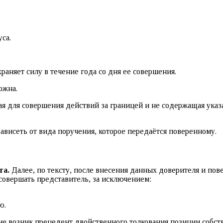
са.
храняет силу в течение года со дня ее совершения.
ожна.
 для совершения действий за границей и не содержащая указан
зависеть от вида поручения, которое передаётся поверенному.
та.
Далее, по тексту, после внесения данных доверителя и пов
 совершать представитель, за исключением:
ю.
 не возник прецедент двойственного толкования позиции собст