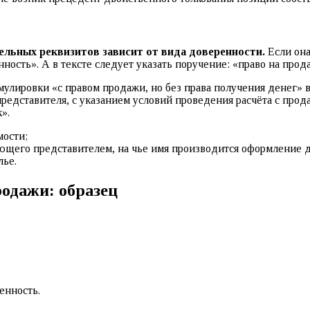
тельных реквизитов зависит от вида доверенности.
Если она
ость». А в тексте следует указать поручение: «право на прод
улировки «с правом продажи, но без права получения денег» в 
 представителя, с указанием условий проведения расчёта с про
».
ости;
щего представителем, на чье имя производится оформление д
лье.
родажи: образец
енность.