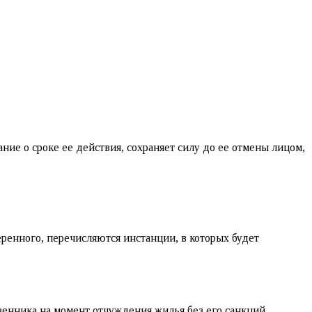
ие о сроке ее действия, сохраняет силу до ее отмены лицом,
еренного, перечисляются инстанции, в которых будет
венника на момент отчуждения жилья без его санкций.