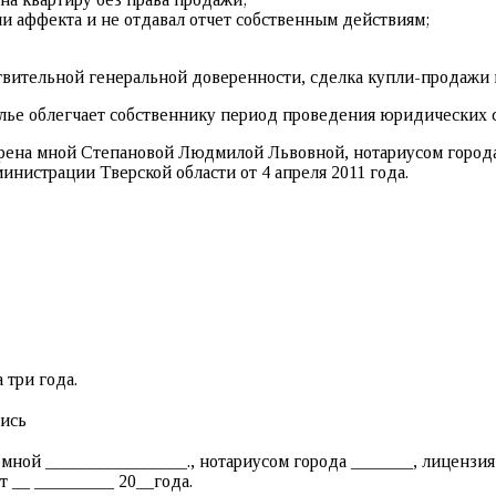
и аффекта и не отдавал отчет собственным действиям;
твительной генеральной доверенности, сделка купли-продажи 
лье облегчает собственнику период проведения юридических 
ерена мной Степановой Людмилой Львовной, нотариусом города
истрации Тверской области от 4 апреля 2011 года.
 три года.
ись
 мной ________________., нотариусом города _______, лицензи
 __ _________ 20__года.