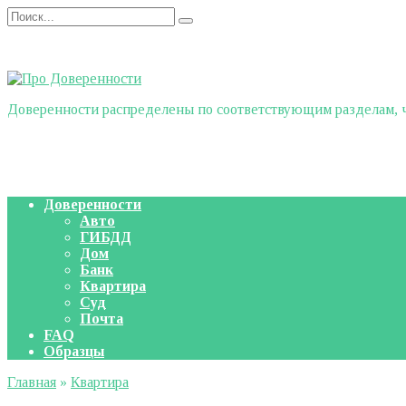
Перейти
Search
к
for:
содержанию
Доверенности распределены по соответствующим разделам, чт
Доверенности
Авто
ГИБДД
Дом
Банк
Квартира
Суд
Почта
FAQ
Образцы
Главная
»
Квартира