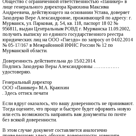
Общество с ограниченной ответственностью «Паникер» в
лице генерального директора Краюхина Максима
Андреевича, действующего на основании Устава, доверяет
Заходерко Вере Александровне, проживающей по адресу: г.
Мурманск, ул. Парковая, д. 54, кв. 118, паспорт 18 02 №
956811, выдан Центральным РОВД г. Мурманска 11.09.2002,
получить выписку из единого государственного реестра
юридических лиц на ООО «Гнездо» по запросу от 04.02.2014
№ 05-17/167 в Межрайонной ИФНС России № 12 по
Мурманской области.
Доверенность действительна до 15.02.2014.
Подпись Заходерко Веры Александровны ……………
удостоверяю.
Генеральный директор
ООО «Паникер» М.А. Краюхин
. Здесь оттиск печати
Если вдруг оказалось, что вашу доверенность не принимают.
Тогда оцените, что проще и быстрее будет оформить новую
или есть возможность направить вам документы по почте
без всякой доверенности.
В этом случае документ составляется аналогично
приведенному здесь образцу доверенности, измените