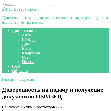
Перейти
Search
к
for:
содержанию
Доверенности распределены по соответствующим разделам,
что облегчает их поиск.
Доверенности
Авто
ГИБДД
Дом
Банк
Квартира
Суд
Почта
FAQ
Образцы
Главная
»
Образцы
Доверенность на подачу и получение
документов ОБРАЗЕЦ
На чтение
15 мин.
Просмотров
2.8k.