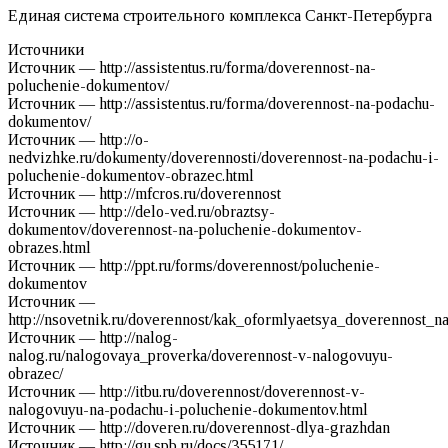
Единая система строительного комплекса Санкт-Петербурга
Источники
Источник — http://assistentus.ru/forma/doverennost-na-
poluchenie-dokumentov/
Источник — http://assistentus.ru/forma/doverennost-na-podachu-
dokumentov/
Источник — http://o-
nedvizhke.ru/dokumenty/doverennosti/doverennost-na-podachu-i-
poluchenie-dokumentov-obrazec.html
Источник — http://mfcros.ru/doverennost
Источник — http://delo-ved.ru/obraztsy-
dokumentov/doverennost-na-poluchenie-dokumentov-
obrazes.html
Источник — http://ppt.ru/forms/doverennost/poluchenie-
dokumentov
Источник —
http://nsovetnik.ru/doverennost/kak_oformlyaetsya_doverennost
Источник — http://nalog-
nalog.ru/nalogovaya_proverka/doverennost-v-nalogovuyu-
obrazec/
Источник — http://itbu.ru/doverennost/doverennost-v-
nalogovuyu-na-podachu-i-poluchenie-dokumentov.html
Источник — http://doveren.ru/doverennost-dlya-grazhdan
Источник — http://gu.spb.ru/docs/355171/